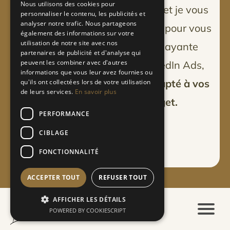
Nous utilisons des cookies pour
Laissez-moi vos coordonnées et je vous
personnaliser le contenu, les publicités et
analyser notre trafic. Nous partageons
recontacterai en moins de 24h pour vous
également des informations sur votre
utilisation de notre site avec nos
offrir un plan d'acquisition payante
partenaires de publicité et d'analyse qui
peuvent les combiner avec d'autres
(Google Ads, Meta Ads, LinkedIn Ads,
informations que vous leur avez fournies ou
Pinterest Ads, TikTok Ads)
adapté à vos
qu'ils ont collectées lors de votre utilisation
de leurs services.
En savoir plus
besoins
et
à votre budget.
PERFORMANCE
CIBLAGE
Envoyer
FONCTIONNALITÉ
ACCEPTER TOUT
REFUSER TOUT
AFFICHER LES DÉTAILS
POWERED BY COOKIESCRIPT